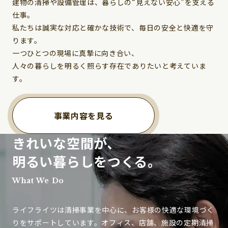
建物の清掃や設備管理は、暮らしの“見えない安心”を支える
仕事。
私たちは誠実な対応と確かな技術で、毎日の安全と快適を守
ります。
一つひとつの現場に真摯に向き合い、
人々の暮らしを明るく照らす存在でありたいと考えていま
す。
事業内容を見る
きれいな空間が、
明るい暮らしをつくる。
What We Do
ライフライツは清掃事業を中心に、お客様の快適な環境づく
りをサポートしています。オフィス、店舗、施設の定期清掃