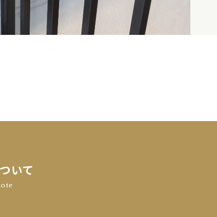
ついて
uote